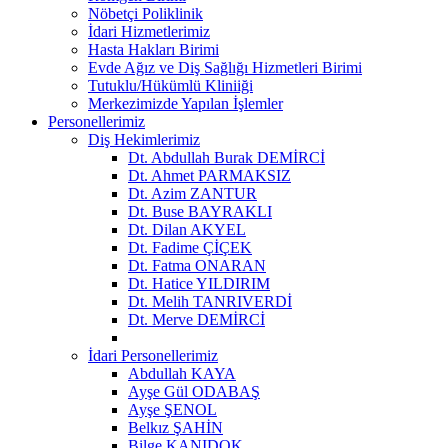
Nöbetçi Poliklinik
İdari Hizmetlerimiz
Hasta Hakları Birimi
Evde Ağız ve Diş Sağlığı Hizmetleri Birimi
Tutuklu/Hükümlü Kliniiği
Merkezimizde Yapılan İşlemler
Personellerimiz
Diş Hekimlerimiz
Dt. Abdullah Burak DEMİRCİ
Dt. Ahmet PARMAKSIZ
Dt. Azim ZANTUR
Dt. Buse BAYRAKLI
Dt. Dilan AKYEL
Dt. Fadime ÇİÇEK
Dt. Fatma ONARAN
Dt. Hatice YILDIRIM
Dt. Melih TANRIVERDİ
Dt. Merve DEMİRCİ
İdari Personellerimiz
Abdullah KAYA
Ayşe Gül ODABAŞ
Ayşe ŞENOL
Belkız ŞAHİN
Bilge KANIDOK