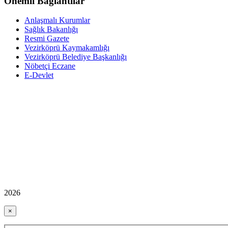
Önemli Bağlantılar
Anlaşmalı Kurumlar
Sağlık Bakanlığı
Resmi Gazete
Vezirköprü Kaymakamlığı
Vezirköprü Belediye Başkanlığı
Nöbetçi Eczane
E-Devlet
2026
×