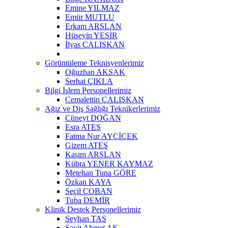
Emine YILMAZ
Emür MUTLU
Erkam ARSLAN
Hüseyin YESİR
İlyas ÇALIŞKAN
Görüntüleme Teknisyenlerimiz
Oğuzhan AKSAK
Serhat ÇIKLA
Bilgi İşlem Personellerimiz
Cemalettin ÇALIŞKAN
Ağız ve Diş Sağlığı Teknikerlerimiz
Cüneyt DOĞAN
Esra ATEŞ
Fatma Nur AYÇİÇEK
Gizem ATEŞ
Kasım ARSLAN
Kübra YENER KAYMAZ
Metehan Tuna GÖRE
Özkan KAYA
Seçil ÇOBAN
Tuba DEMİR
Klinik Destek Personellerimiz
Seyhan TAŞ
Seyit Ahmet AK