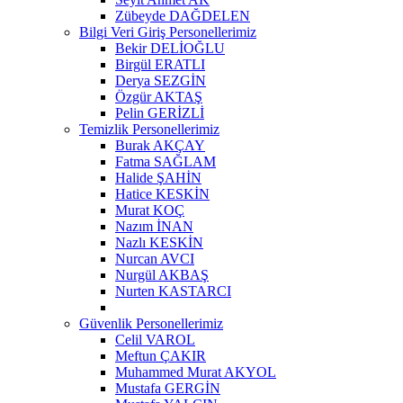
Zübeyde DAĞDELEN
Bilgi Veri Giriş Personellerimiz
Bekir DELİOĞLU
Birgül ERATLI
Derya SEZGİN
Özgür AKTAŞ
Pelin GERİZLİ
Temizlik Personellerimiz
Burak AKÇAY
Fatma SAĞLAM
Halide ŞAHİN
Hatice KESKİN
Murat KOÇ
Nazım İNAN
Nazlı KESKİN
Nurcan AVCI
Nurgül AKBAŞ
Nurten KASTARCI
Güvenlik Personellerimiz
Celil VAROL
Meftun ÇAKIR
Muhammed Murat AKYOL
Mustafa GERGİN