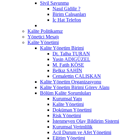
Sivil Savunma
Nasıl Gidilir ?
Birim Çalışanları
İç Hat Telefon
Kalite Politikamız
Yönetici Mesajı
Kalite Yönetimi
Kalite Yönetim Birimi
Dt. Talha TURAN
Yasin ADIGÜZEL
M. Fatih KÖSE
Belkız ŞAHİN
Cemalettin ÇALIŞKAN
Kalite Yönetim Organizasyonu
Kalite Yönetim Birimi Görev Alanı
Bölüm Kalite Sorumluları
Kurumsal Yapı
Kalite Yönetimi
Doküman Yönetimi
Risk Yönetimi
İstenmeyen Olay Bildirim Sistemi
Kurumsal Verimlilik
Acil Durum ve Afet Yönetimi
Eğitim Yönetimi