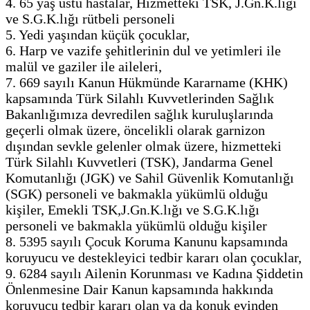
4. 65 yaş üstü hastalar, Hizmetteki TSK, J.Gn.K.lığı
ve S.G.K.lığı rütbeli personeli
5. Yedi yaşından küçük çocuklar,
6. Harp ve vazife şehitlerinin dul ve yetimleri ile
malül ve gaziler ile aileleri,
7. 669 sayılı Kanun Hükmünde Kararname (KHK)
kapsamında Türk Silahlı Kuvvetlerinden Sağlık
Bakanlığımıza devredilen sağlık kuruluşlarında
geçerli olmak üzere, öncelikli olarak garnizon
dışından sevkle gelenler olmak üzere, hizmetteki
Türk Silahlı Kuvvetleri (TSK), Jandarma Genel
Komutanlığı (JGK) ve Sahil Güvenlik Komutanlığı
(SGK) personeli ve bakmakla yükümlü olduğu
kişiler, Emekli TSK,J.Gn.K.lığı ve S.G.K.lığı
personeli ve bakmakla yükümlü olduğu kişiler
8. 5395 sayılı Çocuk Koruma Kanunu kapsamında
koruyucu ve destekleyici tedbir kararı olan çocuklar,
9. 6284 sayılı Ailenin Korunması ve Kadına Şiddetin
Önlenmesine Dair Kanun kapsamında hakkında
koruyucu tedbir kararı olan ya da konuk evinden