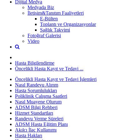
Dijital Medya
Medyada Biz
İletişim&Tanıtım Faaliyetleri
E-Bülten
Toplantı ve Organizasyonlar
Sağlık Takvimi
Fotoğraf Galerisi
Video
Hasta Bilgilendirme
Öncelikli Hasta Kayıt ve Tedavi ...
Öncelikli Hasta Kayıt ve Tedavi İşlemleri
Nasıl Randevu Alırım
Hasta Sorumlulukları
Poliklinik Çalışma Saatleri
Nasıl Muayene Olurum
ADSM Bilgi Rehberi
Hizmet Standartları
Randevu Verme Süreleri
ADSM Hasta Eğitim Planı
Akılcı İlaç Kullanımı
Hasta Hakları