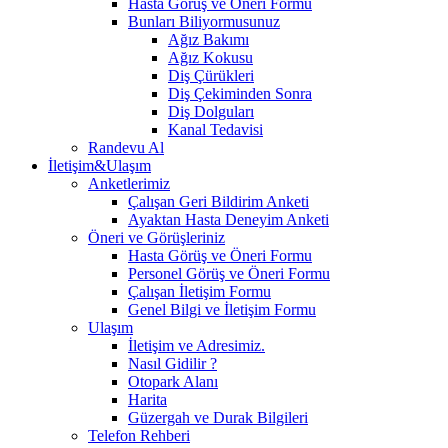
Hasta Görüş ve Öneri Formu
Bunları Biliyormusunuz
Ağız Bakımı
Ağız Kokusu
Diş Çürükleri
Diş Çekiminden Sonra
Diş Dolguları
Kanal Tedavisi
Randevu Al
İletişim&Ulaşım
Anketlerimiz
Çalışan Geri Bildirim Anketi
Ayaktan Hasta Deneyim Anketi
Öneri ve Görüşleriniz
Hasta Görüş ve Öneri Formu
Personel Görüş ve Öneri Formu
Çalışan İletişim Formu
Genel Bilgi ve İletişim Formu
Ulaşım
İletişim ve Adresimiz.
Nasıl Gidilir ?
Otopark Alanı
Harita
Güzergah ve Durak Bilgileri
Telefon Rehberi