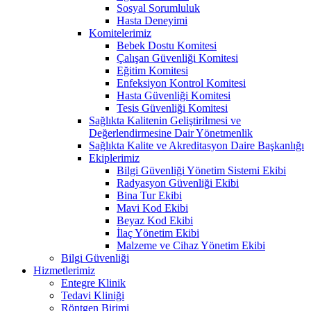
Sosyal Sorumluluk
Hasta Deneyimi
Komitelerimiz
Bebek Dostu Komitesi
Çalışan Güvenliği Komitesi
Eğitim Komitesi
Enfeksiyon Kontrol Komitesi
Hasta Güvenliği Komitesi
Tesis Güvenliği Komitesi
Sağlıkta Kalitenin Geliştirilmesi ve
Değerlendirmesine Dair Yönetmenlik
Sağlıkta Kalite ve Akreditasyon Daire Başkanlığı
Ekiplerimiz
Bilgi Güvenliği Yönetim Sistemi Ekibi
Radyasyon Güvenliği Ekibi
Bina Tur Ekibi
Mavi Kod Ekibi
Beyaz Kod Ekibi
İlaç Yönetim Ekibi
Malzeme ve Cihaz Yönetim Ekibi
Bilgi Güvenliği
Hizmetlerimiz
Entegre Klinik
Tedavi Kliniği
Röntgen Birimi