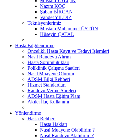
Mustafa YALÇIN
Nazım KOÇ
Şaban BİRCAN
Vahdet YILDIZ
Teknisyenlerimiz
Mustafa Muhammet ÜSTÜN
Hüseyin ÇATAL
Hasta Bilgilendirme
Öncelikli Hasta Kayıt ve Tedavi İşlemleri
Nasıl Randevu Alırım
Hasta Sorumlulukları
Poliklinik Çalışma Saatleri
Nasıl Muayene Olurum
ADSM Bilgi Rehberi
Hizmet Standartları
Randevu Verme Süreleri
ADSM Hasta Eğitim Planı
Akılcı İlaç Kullanımı
Yönlendirme
Hasta Rehberi
Hasta Hakları
Nasıl Muayene Olabilirim ?
Nasıl Randevu Alabilirim ?