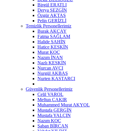
Birgül ERATLI
Derya SEZGİN
Özgür AKTAŞ
Pelin GERİZLİ
Temizlik Personellerimiz
Burak AKÇAY
Fatma SAĞLAM
Halide ŞAHİN
Hatice KESKİN
Murat KOÇ
Nazım İNAN
Nazlı KESKİN
Nurcan AVCI
Nurgül AKBAŞ
Nurten KASTARCI
Güvenlik Personellerimiz
Celil VAROL
Meftun ÇAKIR
Muhammed Murat AKYOL
Mustafa GERGİN
Mustafa YALÇIN
Nazım KOÇ
Şaban BİRCAN