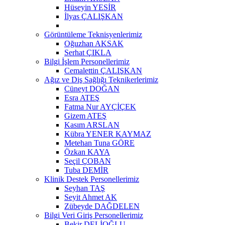
Hüseyin YESİR
İlyas ÇALIŞKAN
Görüntüleme Teknisyenlerimiz
Oğuzhan AKSAK
Serhat ÇIKLA
Bilgi İşlem Personellerimiz
Cemalettin ÇALIŞKAN
Ağız ve Diş Sağlığı Teknikerlerimiz
Cüneyt DOĞAN
Esra ATEŞ
Fatma Nur AYÇİÇEK
Gizem ATEŞ
Kasım ARSLAN
Kübra YENER KAYMAZ
Metehan Tuna GÖRE
Özkan KAYA
Seçil ÇOBAN
Tuba DEMİR
Klinik Destek Personellerimiz
Seyhan TAŞ
Seyit Ahmet AK
Zübeyde DAĞDELEN
Bilgi Veri Giriş Personellerimiz
Bekir DELİOĞLU