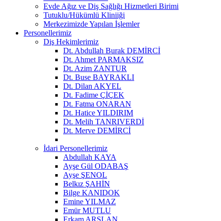
Evde Ağız ve Diş Sağlığı Hizmetleri Birimi
Tutuklu/Hükümlü Kliniiği
Merkezimizde Yapılan İşlemler
Personellerimiz
Diş Hekimlerimiz
Dt. Abdullah Burak DEMİRCİ
Dt. Ahmet PARMAKSIZ
Dt. Azim ZANTUR
Dt. Buse BAYRAKLI
Dt. Dilan AKYEL
Dt. Fadime ÇİÇEK
Dt. Fatma ONARAN
Dt. Hatice YILDIRIM
Dt. Melih TANRIVERDİ
Dt. Merve DEMİRCİ
İdari Personellerimiz
Abdullah KAYA
Ayşe Gül ODABAŞ
Ayşe ŞENOL
Belkız ŞAHİN
Bilge KANIDOK
Emine YILMAZ
Emür MUTLU
Erkam ARSLAN