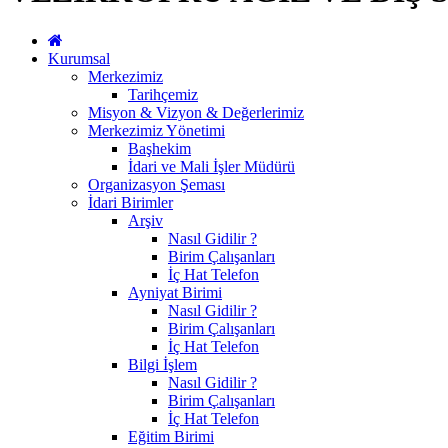
Kurumsal
Merkezimiz
Tarihçemiz
Misyon & Vizyon & Değerlerimiz
Merkezimiz Yönetimi
Başhekim
İdari ve Mali İşler Müdürü
Organizasyon Şeması
İdari Birimler
Arşiv
Nasıl Gidilir ?
Birim Çalışanları
İç Hat Telefon
Ayniyat Birimi
Nasıl Gidilir ?
Birim Çalışanları
İç Hat Telefon
Bilgi İşlem
Nasıl Gidilir ?
Birim Çalışanları
İç Hat Telefon
Eğitim Birimi