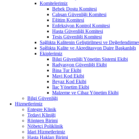
Komitelerimiz
Bebek Dostu Komitesi
Çalışan Güvenliği Komitesi
Eğitim Komitesi
Enfeksiyon Kontrol Komitesi
Hasta Güvenliği Komitesi
Tesis Güvenliği Komitesi
Sağlıkta Kalitenin Geliştirilmesi ve Değerlendirm
Sağlıkta Kalite ve Akreditasyon Daire Başkanlığı
Ekiplerimiz
Bilgi Güvenliği Yönetim Sistemi Ekibi
Radyasyon Güvenliği Ekibi
Bina Tur Ekibi
Mavi Kod Ekibi
Beyaz Kod Ekibi
İlaç Yönetim Ekibi
Malzeme ve Cihaz Yönetim Ekibi
Bilgi Güvenliği
Hizmetlerimiz
Entegre Klinik
Tedavi Kliniği
Röntgen Birimi
Nöbetçi Poliklinik
İdari Hizmetlerimiz
Hasta Hakları Birimi