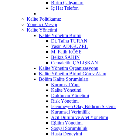
Birim Çalışanları
İç Hat Telefon
Kalite Politikamız
Yönetici Mesajı
Kalite Yönetimi
Kalite Yönetim Birimi
Dt. Talha TURAN
Yasin ADIGÜZEL
M. Fatih KÖSE
Belkız ŞAHİN
Cemalettin ÇALIŞKAN
Kalite Yönetim Organizasyonu
Kalite Yönetim Birimi Görev Alanı
Bölüm Kalite Sorumluları
Kurumsal Yapı
Kalite Yönetimi
Doküman Yönetimi
Risk Yönetimi
İstenmeyen Olay Bildirim Sistemi
Kurumsal Verimlilik
Acil Durum ve Afet Yönetimi
Eğitim Yönetimi
Sosyal Sorumluluk
Hasta Deneyimi