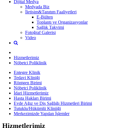
Dijital Medya
Medyada Biz
İletişim&Tanıtım Faaliyetleri
E-Bülten
Toplantı ve Organizasyonlar
Sağlık Takvimi
Fotoğraf Galerisi
Video
Hizmetlerimiz
Nöbetçi Poliklinik
Entegre Klinik
Tedavi Kliniği
Röntgen Birimi
Nöbetçi Poliklinik
İdari Hizmetlerimiz
Hasta Hakları Birimi
Evde Ağız ve Diş Sağlığı Hizmetleri Birimi
Tutuklu/Hükümlü Kliniiği
Merkezimizde Yapılan İşlemler
Hizmetlerimiz