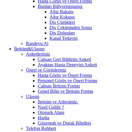
Hasta Görüş ve Öneri Formu
Bunları Biliyormusunuz
Ağız Bakımı
Ağız Kokusu
Diş Çürükleri
Diş Çekiminden Sonra
Diş Dolguları
Kanal Tedavisi
Randevu Al
İletişim&Ulaşım
Anketlerimiz
Çalışan Geri Bildirim Anketi
Ayaktan Hasta Deneyim Anketi
Öneri ve Görüşleriniz
Hasta Görüş ve Öneri Formu
Personel Görüş ve Öneri Formu
Çalışan İletişim Formu
Genel Bilgi ve İletişim Formu
Ulaşım
İletişim ve Adresimiz.
Nasıl Gidilir ?
Otopark Alanı
Harita
Güzergah ve Durak Bilgileri
Telefon Rehberi