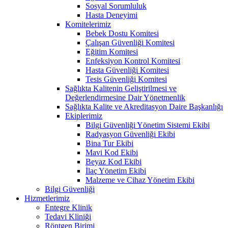
Sosyal Sorumluluk
Hasta Deneyimi
Komitelerimiz
Bebek Dostu Komitesi
Çalışan Güvenliği Komitesi
Eğitim Komitesi
Enfeksiyon Kontrol Komitesi
Hasta Güvenliği Komitesi
Tesis Güvenliği Komitesi
Sağlıkta Kalitenin Geliştirilmesi ve
Değerlendirmesine Dair Yönetmenlik
Sağlıkta Kalite ve Akreditasyon Daire Başkanlığı
Ekiplerimiz
Bilgi Güvenliği Yönetim Sistemi Ekibi
Radyasyon Güvenliği Ekibi
Bina Tur Ekibi
Mavi Kod Ekibi
Beyaz Kod Ekibi
İlaç Yönetim Ekibi
Malzeme ve Cihaz Yönetim Ekibi
Bilgi Güvenliği
Hizmetlerimiz
Entegre Klinik
Tedavi Kliniği
Röntgen Birimi