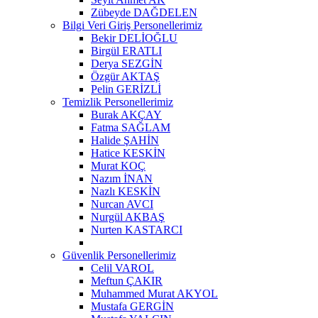
Zübeyde DAĞDELEN
Bilgi Veri Giriş Personellerimiz
Bekir DELİOĞLU
Birgül ERATLI
Derya SEZGİN
Özgür AKTAŞ
Pelin GERİZLİ
Temizlik Personellerimiz
Burak AKÇAY
Fatma SAĞLAM
Halide ŞAHİN
Hatice KESKİN
Murat KOÇ
Nazım İNAN
Nazlı KESKİN
Nurcan AVCI
Nurgül AKBAŞ
Nurten KASTARCI
Güvenlik Personellerimiz
Celil VAROL
Meftun ÇAKIR
Muhammed Murat AKYOL
Mustafa GERGİN