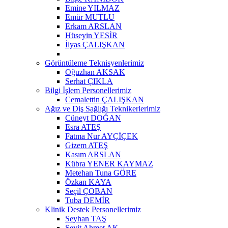
Emine YILMAZ
Emür MUTLU
Erkam ARSLAN
Hüseyin YESİR
İlyas ÇALIŞKAN
Görüntüleme Teknisyenlerimiz
Oğuzhan AKSAK
Serhat ÇIKLA
Bilgi İşlem Personellerimiz
Cemalettin ÇALIŞKAN
Ağız ve Diş Sağlığı Teknikerlerimiz
Cüneyt DOĞAN
Esra ATEŞ
Fatma Nur AYÇİÇEK
Gizem ATEŞ
Kasım ARSLAN
Kübra YENER KAYMAZ
Metehan Tuna GÖRE
Özkan KAYA
Seçil ÇOBAN
Tuba DEMİR
Klinik Destek Personellerimiz
Seyhan TAŞ
Seyit Ahmet AK