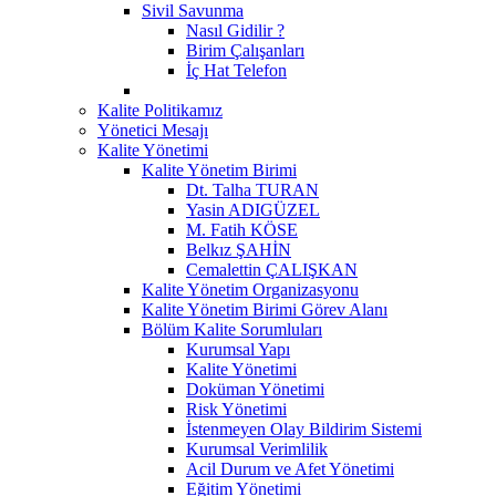
Sivil Savunma
Nasıl Gidilir ?
Birim Çalışanları
İç Hat Telefon
Kalite Politikamız
Yönetici Mesajı
Kalite Yönetimi
Kalite Yönetim Birimi
Dt. Talha TURAN
Yasin ADIGÜZEL
M. Fatih KÖSE
Belkız ŞAHİN
Cemalettin ÇALIŞKAN
Kalite Yönetim Organizasyonu
Kalite Yönetim Birimi Görev Alanı
Bölüm Kalite Sorumluları
Kurumsal Yapı
Kalite Yönetimi
Doküman Yönetimi
Risk Yönetimi
İstenmeyen Olay Bildirim Sistemi
Kurumsal Verimlilik
Acil Durum ve Afet Yönetimi
Eğitim Yönetimi