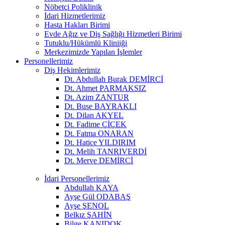
Nöbetçi Poliklinik
İdari Hizmetlerimiz
Hasta Hakları Birimi
Evde Ağız ve Diş Sağlığı Hizmetleri Birimi
Tutuklu/Hükümlü Kliniiği
Merkezimizde Yapılan İşlemler
Personellerimiz
Diş Hekimlerimiz
Dt. Abdullah Burak DEMİRCİ
Dt. Ahmet PARMAKSIZ
Dt. Azim ZANTUR
Dt. Buse BAYRAKLI
Dt. Dilan AKYEL
Dt. Fadime ÇİÇEK
Dt. Fatma ONARAN
Dt. Hatice YILDIRIM
Dt. Melih TANRIVERDİ
Dt. Merve DEMİRCİ
İdari Personellerimiz
Abdullah KAYA
Ayşe Gül ODABAŞ
Ayşe ŞENOL
Belkız ŞAHİN
Bilge KANIDOK