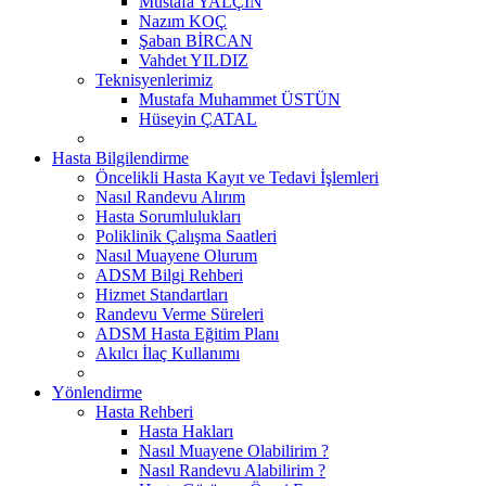
Mustafa YALÇIN
Nazım KOÇ
Şaban BİRCAN
Vahdet YILDIZ
Teknisyenlerimiz
Mustafa Muhammet ÜSTÜN
Hüseyin ÇATAL
Hasta Bilgilendirme
Öncelikli Hasta Kayıt ve Tedavi İşlemleri
Nasıl Randevu Alırım
Hasta Sorumlulukları
Poliklinik Çalışma Saatleri
Nasıl Muayene Olurum
ADSM Bilgi Rehberi
Hizmet Standartları
Randevu Verme Süreleri
ADSM Hasta Eğitim Planı
Akılcı İlaç Kullanımı
Yönlendirme
Hasta Rehberi
Hasta Hakları
Nasıl Muayene Olabilirim ?
Nasıl Randevu Alabilirim ?