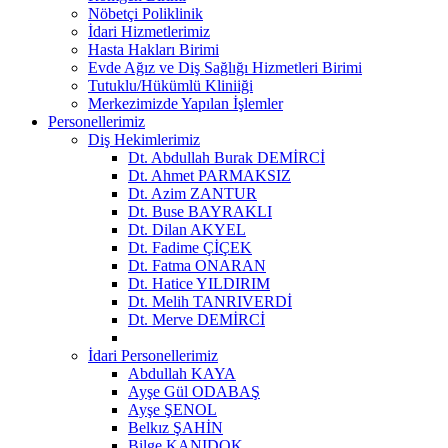
Nöbetçi Poliklinik
İdari Hizmetlerimiz
Hasta Hakları Birimi
Evde Ağız ve Diş Sağlığı Hizmetleri Birimi
Tutuklu/Hükümlü Kliniiği
Merkezimizde Yapılan İşlemler
Personellerimiz
Diş Hekimlerimiz
Dt. Abdullah Burak DEMİRCİ
Dt. Ahmet PARMAKSIZ
Dt. Azim ZANTUR
Dt. Buse BAYRAKLI
Dt. Dilan AKYEL
Dt. Fadime ÇİÇEK
Dt. Fatma ONARAN
Dt. Hatice YILDIRIM
Dt. Melih TANRIVERDİ
Dt. Merve DEMİRCİ
İdari Personellerimiz
Abdullah KAYA
Ayşe Gül ODABAŞ
Ayşe ŞENOL
Belkız ŞAHİN
Bilge KANIDOK