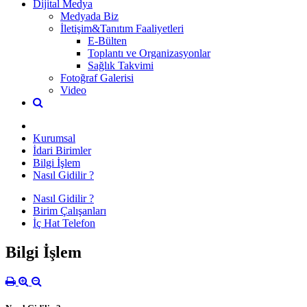
Dijital Medya
Medyada Biz
İletişim&Tanıtım Faaliyetleri
E-Bülten
Toplantı ve Organizasyonlar
Sağlık Takvimi
Fotoğraf Galerisi
Video
Kurumsal
İdari Birimler
Bilgi İşlem
Nasıl Gidilir ?
Nasıl Gidilir ?
Birim Çalışanları
İç Hat Telefon
Bilgi İşlem