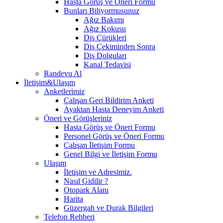
Hasta Görüş ve Öneri Formu
Bunları Biliyormusunuz
Ağız Bakımı
Ağız Kokusu
Diş Çürükleri
Diş Çekiminden Sonra
Diş Dolguları
Kanal Tedavisi
Randevu Al
İletişim&Ulaşım
Anketlerimiz
Çalışan Geri Bildirim Anketi
Ayaktan Hasta Deneyim Anketi
Öneri ve Görüşleriniz
Hasta Görüş ve Öneri Formu
Personel Görüş ve Öneri Formu
Çalışan İletişim Formu
Genel Bilgi ve İletişim Formu
Ulaşım
İletişim ve Adresimiz.
Nasıl Gidilir ?
Otopark Alanı
Harita
Güzergah ve Durak Bilgileri
Telefon Rehberi