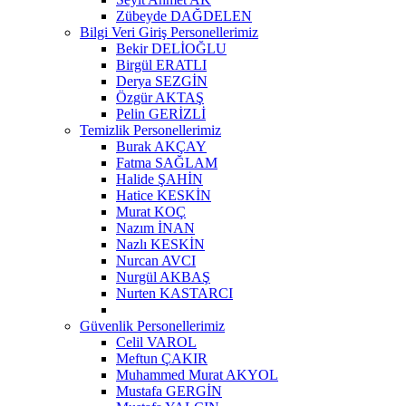
Zübeyde DAĞDELEN
Bilgi Veri Giriş Personellerimiz
Bekir DELİOĞLU
Birgül ERATLI
Derya SEZGİN
Özgür AKTAŞ
Pelin GERİZLİ
Temizlik Personellerimiz
Burak AKÇAY
Fatma SAĞLAM
Halide ŞAHİN
Hatice KESKİN
Murat KOÇ
Nazım İNAN
Nazlı KESKİN
Nurcan AVCI
Nurgül AKBAŞ
Nurten KASTARCI
Güvenlik Personellerimiz
Celil VAROL
Meftun ÇAKIR
Muhammed Murat AKYOL
Mustafa GERGİN