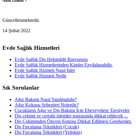
Nasıl Gidilir ?
Güncellenmektedir.
14 Şubat 2022
Evde Sağlık Hizmetleri
Evde Sağlık Diş Hekimliği Başvurusu
Evde Sağlık Hizmetlerinden Kimler Faydalanabilir.
Evde Sağlık Hizmeti Nasıl İşler
Evde Sağlık Hizmeti Nedir
Sık Sorulanlar
Ağız Bakımı Nasıl Yapılmalıdır?
Ağız Kokusu Sebepleri Nelerdir?
Çocukların Ağız ve Diş Bakımı İçin Ebeveynlere Tavsiyeler
Diş çekimi ve cerrahi işlemler sonrasında dikkat edilecek ...
Diş Çekiminden Öncesi-Sonrası Dikkat Edilmesi Gerekenler.
Diş Fırçalama Teknikleri (Çocuk)
Diş Fırçalama Teknikleri (Yetişkin)