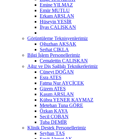
Emine YILMAZ
Emür MUTLU
Erkam ARSLAN
Hüseyin YESİR
İlyas ÇALIŞKAN
Görüntüleme Teknisyenlerimiz
Oğuzhan AKSAK
Serhat ÇIKLA
Bilgi İşlem Personellerimiz
Cemalettin ÇALIŞKAN
Ağız ve Diş Sağlığı Teknikerlerimiz
Cüneyt DOĞAN
Esra ATEŞ
Fatma Nur AYÇİÇEK
Gizem ATEŞ
Kasım ARSLAN
Kübra YENER KAYMAZ
Metehan Tuna GÖRE
Özkan KAYA
Seçil ÇOBAN
Tuba DEMİR
Klinik Destek Personellerimiz
Seyhan TAŞ
Seyit Ahmet AK