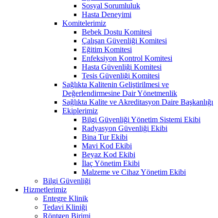
Sosyal Sorumluluk
Hasta Deneyimi
Komitelerimiz
Bebek Dostu Komitesi
Çalışan Güvenliği Komitesi
Eğitim Komitesi
Enfeksiyon Kontrol Komitesi
Hasta Güvenliği Komitesi
Tesis Güvenliği Komitesi
Sağlıkta Kalitenin Geliştirilmesi ve
Değerlendirmesine Dair Yönetmenlik
Sağlıkta Kalite ve Akreditasyon Daire Başkanlığı
Ekiplerimiz
Bilgi Güvenliği Yönetim Sistemi Ekibi
Radyasyon Güvenliği Ekibi
Bina Tur Ekibi
Mavi Kod Ekibi
Beyaz Kod Ekibi
İlaç Yönetim Ekibi
Malzeme ve Cihaz Yönetim Ekibi
Bilgi Güvenliği
Hizmetlerimiz
Entegre Klinik
Tedavi Kliniği
Röntgen Birimi