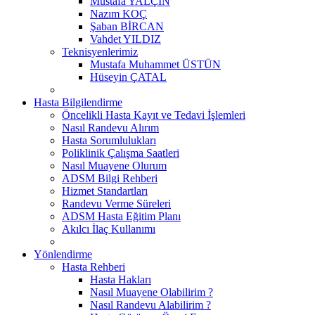
Mustafa YALÇIN
Nazım KOÇ
Şaban BİRCAN
Vahdet YILDIZ
Teknisyenlerimiz
Mustafa Muhammet ÜSTÜN
Hüseyin ÇATAL
Hasta Bilgilendirme
Öncelikli Hasta Kayıt ve Tedavi İşlemleri
Nasıl Randevu Alırım
Hasta Sorumlulukları
Poliklinik Çalışma Saatleri
Nasıl Muayene Olurum
ADSM Bilgi Rehberi
Hizmet Standartları
Randevu Verme Süreleri
ADSM Hasta Eğitim Planı
Akılcı İlaç Kullanımı
Yönlendirme
Hasta Rehberi
Hasta Hakları
Nasıl Muayene Olabilirim ?
Nasıl Randevu Alabilirim ?