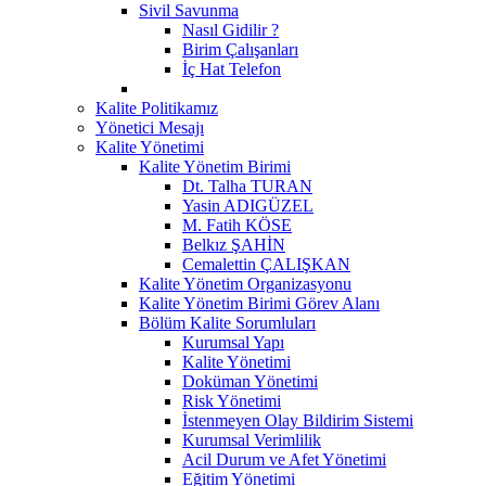
Sivil Savunma
Nasıl Gidilir ?
Birim Çalışanları
İç Hat Telefon
Kalite Politikamız
Yönetici Mesajı
Kalite Yönetimi
Kalite Yönetim Birimi
Dt. Talha TURAN
Yasin ADIGÜZEL
M. Fatih KÖSE
Belkız ŞAHİN
Cemalettin ÇALIŞKAN
Kalite Yönetim Organizasyonu
Kalite Yönetim Birimi Görev Alanı
Bölüm Kalite Sorumluları
Kurumsal Yapı
Kalite Yönetimi
Doküman Yönetimi
Risk Yönetimi
İstenmeyen Olay Bildirim Sistemi
Kurumsal Verimlilik
Acil Durum ve Afet Yönetimi
Eğitim Yönetimi