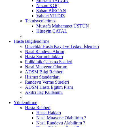
Mustafa YALÇIN
Nazım KOÇ
Şaban BİRCAN
Vahdet YILDIZ
Teknisyenlerimiz
Mustafa Muhammet ÜSTÜN
Hüseyin ÇATAL
Hasta Bilgilendirme
Öncelikli Hasta Kayıt ve Tedavi İşlemleri
Nasıl Randevu Alırım
Hasta Sorumlulukları
Poliklinik Çalışma Saatleri
Nasıl Muayene Olurum
ADSM Bilgi Rehberi
Hizmet Standartları
Randevu Verme Süreleri
ADSM Hasta Eğitim Planı
Akılcı İlaç Kullanımı
Yönlendirme
Hasta Rehberi
Hasta Hakları
Nasıl Muayene Olabilirim ?
Nasıl Randevu Alabilirim ?