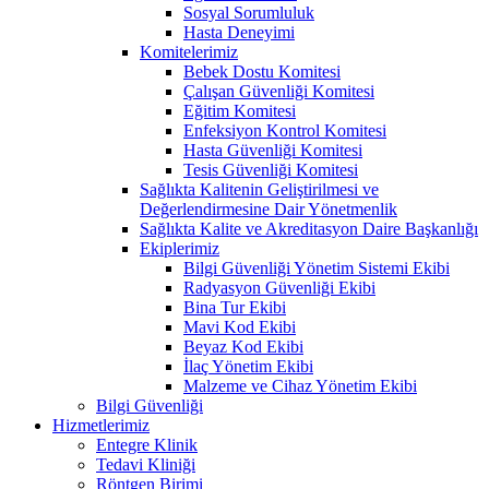
Sosyal Sorumluluk
Hasta Deneyimi
Komitelerimiz
Bebek Dostu Komitesi
Çalışan Güvenliği Komitesi
Eğitim Komitesi
Enfeksiyon Kontrol Komitesi
Hasta Güvenliği Komitesi
Tesis Güvenliği Komitesi
Sağlıkta Kalitenin Geliştirilmesi ve
Değerlendirmesine Dair Yönetmenlik
Sağlıkta Kalite ve Akreditasyon Daire Başkanlığı
Ekiplerimiz
Bilgi Güvenliği Yönetim Sistemi Ekibi
Radyasyon Güvenliği Ekibi
Bina Tur Ekibi
Mavi Kod Ekibi
Beyaz Kod Ekibi
İlaç Yönetim Ekibi
Malzeme ve Cihaz Yönetim Ekibi
Bilgi Güvenliği
Hizmetlerimiz
Entegre Klinik
Tedavi Kliniği
Röntgen Birimi