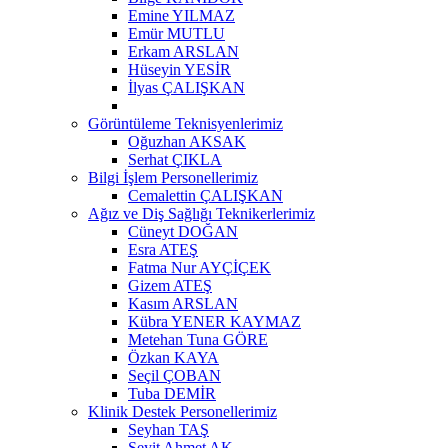
Emine YILMAZ
Emür MUTLU
Erkam ARSLAN
Hüseyin YESİR
İlyas ÇALIŞKAN
Görüntüleme Teknisyenlerimiz
Oğuzhan AKSAK
Serhat ÇIKLA
Bilgi İşlem Personellerimiz
Cemalettin ÇALIŞKAN
Ağız ve Diş Sağlığı Teknikerlerimiz
Cüneyt DOĞAN
Esra ATEŞ
Fatma Nur AYÇİÇEK
Gizem ATEŞ
Kasım ARSLAN
Kübra YENER KAYMAZ
Metehan Tuna GÖRE
Özkan KAYA
Seçil ÇOBAN
Tuba DEMİR
Klinik Destek Personellerimiz
Seyhan TAŞ
Seyit Ahmet AK