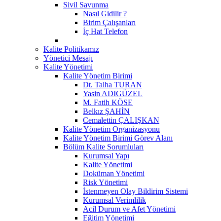
Sivil Savunma
Nasıl Gidilir ?
Birim Çalışanları
İç Hat Telefon
Kalite Politikamız
Yönetici Mesajı
Kalite Yönetimi
Kalite Yönetim Birimi
Dt. Talha TURAN
Yasin ADIGÜZEL
M. Fatih KÖSE
Belkız ŞAHİN
Cemalettin ÇALIŞKAN
Kalite Yönetim Organizasyonu
Kalite Yönetim Birimi Görev Alanı
Bölüm Kalite Sorumluları
Kurumsal Yapı
Kalite Yönetimi
Doküman Yönetimi
Risk Yönetimi
İstenmeyen Olay Bildirim Sistemi
Kurumsal Verimlilik
Acil Durum ve Afet Yönetimi
Eğitim Yönetimi