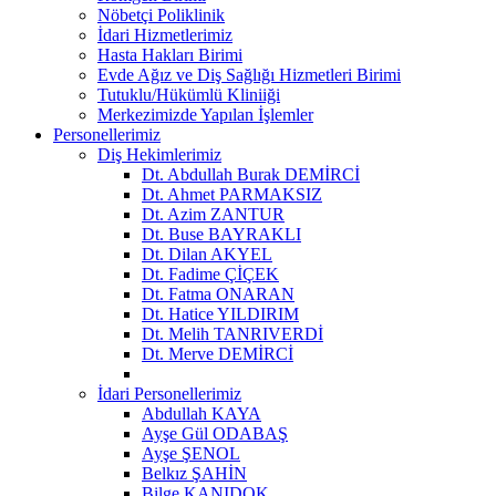
Nöbetçi Poliklinik
İdari Hizmetlerimiz
Hasta Hakları Birimi
Evde Ağız ve Diş Sağlığı Hizmetleri Birimi
Tutuklu/Hükümlü Kliniiği
Merkezimizde Yapılan İşlemler
Personellerimiz
Diş Hekimlerimiz
Dt. Abdullah Burak DEMİRCİ
Dt. Ahmet PARMAKSIZ
Dt. Azim ZANTUR
Dt. Buse BAYRAKLI
Dt. Dilan AKYEL
Dt. Fadime ÇİÇEK
Dt. Fatma ONARAN
Dt. Hatice YILDIRIM
Dt. Melih TANRIVERDİ
Dt. Merve DEMİRCİ
İdari Personellerimiz
Abdullah KAYA
Ayşe Gül ODABAŞ
Ayşe ŞENOL
Belkız ŞAHİN
Bilge KANIDOK