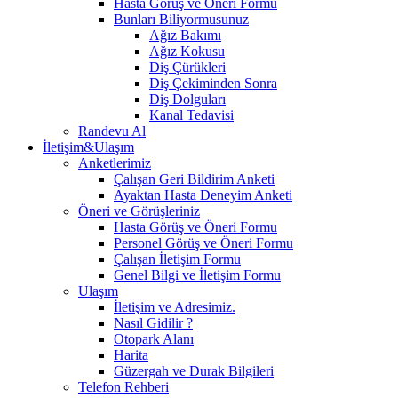
Hasta Görüş ve Öneri Formu
Bunları Biliyormusunuz
Ağız Bakımı
Ağız Kokusu
Diş Çürükleri
Diş Çekiminden Sonra
Diş Dolguları
Kanal Tedavisi
Randevu Al
İletişim&Ulaşım
Anketlerimiz
Çalışan Geri Bildirim Anketi
Ayaktan Hasta Deneyim Anketi
Öneri ve Görüşleriniz
Hasta Görüş ve Öneri Formu
Personel Görüş ve Öneri Formu
Çalışan İletişim Formu
Genel Bilgi ve İletişim Formu
Ulaşım
İletişim ve Adresimiz.
Nasıl Gidilir ?
Otopark Alanı
Harita
Güzergah ve Durak Bilgileri
Telefon Rehberi