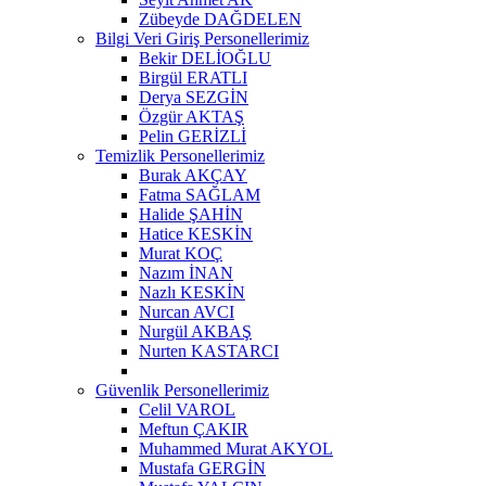
Zübeyde DAĞDELEN
Bilgi Veri Giriş Personellerimiz
Bekir DELİOĞLU
Birgül ERATLI
Derya SEZGİN
Özgür AKTAŞ
Pelin GERİZLİ
Temizlik Personellerimiz
Burak AKÇAY
Fatma SAĞLAM
Halide ŞAHİN
Hatice KESKİN
Murat KOÇ
Nazım İNAN
Nazlı KESKİN
Nurcan AVCI
Nurgül AKBAŞ
Nurten KASTARCI
Güvenlik Personellerimiz
Celil VAROL
Meftun ÇAKIR
Muhammed Murat AKYOL
Mustafa GERGİN