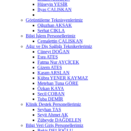
Hüseyin YESİR
İlyas ÇALIŞKAN
Görüntüleme Teknisyenlerimiz
Oğuzhan AKSAK
Serhat ÇIKLA
Bilgi İşlem Personellerimiz
Cemalettin ÇALIŞKAN
Ağız ve Diş Sağlığı Teknikerlerimiz
Cüneyt DOĞAN
Esra ATEŞ
Fatma Nur AYÇİÇEK
Gizem ATEŞ
Kasım ARSLAN
Kübra YENER KAYMAZ
Metehan Tuna GÖRE
Özkan KAYA
Seçil ÇOBAN
Tuba DEMİR
Klinik Destek Personellerimiz
Seyhan TAŞ
Seyit Ahmet AK
Zübeyde DAĞDELEN
Bilgi Veri Giriş Personellerimiz
Bekir DELİOĞLU