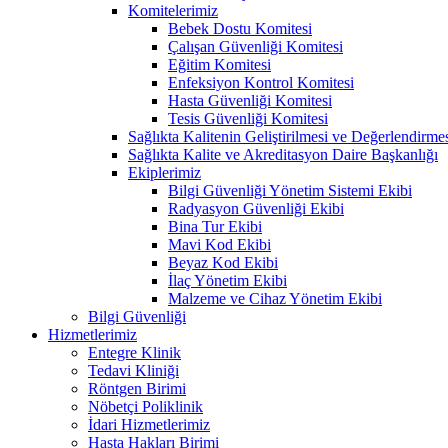
Komitelerimiz
Bebek Dostu Komitesi
Çalışan Güvenliği Komitesi
Eğitim Komitesi
Enfeksiyon Kontrol Komitesi
Hasta Güvenliği Komitesi
Tesis Güvenliği Komitesi
Sağlıkta Kalitenin Geliştirilmesi ve Değerlendirm
Sağlıkta Kalite ve Akreditasyon Daire Başkanlığı
Ekiplerimiz
Bilgi Güvenliği Yönetim Sistemi Ekibi
Radyasyon Güvenliği Ekibi
Bina Tur Ekibi
Mavi Kod Ekibi
Beyaz Kod Ekibi
İlaç Yönetim Ekibi
Malzeme ve Cihaz Yönetim Ekibi
Bilgi Güvenliği
Hizmetlerimiz
Entegre Klinik
Tedavi Kliniği
Röntgen Birimi
Nöbetçi Poliklinik
İdari Hizmetlerimiz
Hasta Hakları Birimi