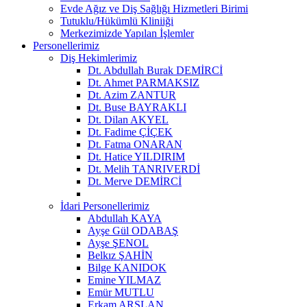
Evde Ağız ve Diş Sağlığı Hizmetleri Birimi
Tutuklu/Hükümlü Kliniiği
Merkezimizde Yapılan İşlemler
Personellerimiz
Diş Hekimlerimiz
Dt. Abdullah Burak DEMİRCİ
Dt. Ahmet PARMAKSIZ
Dt. Azim ZANTUR
Dt. Buse BAYRAKLI
Dt. Dilan AKYEL
Dt. Fadime ÇİÇEK
Dt. Fatma ONARAN
Dt. Hatice YILDIRIM
Dt. Melih TANRIVERDİ
Dt. Merve DEMİRCİ
İdari Personellerimiz
Abdullah KAYA
Ayşe Gül ODABAŞ
Ayşe ŞENOL
Belkız ŞAHİN
Bilge KANIDOK
Emine YILMAZ
Emür MUTLU
Erkam ARSLAN