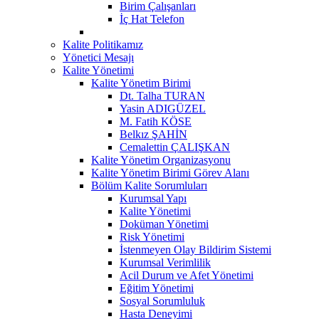
Birim Çalışanları
İç Hat Telefon
Kalite Politikamız
Yönetici Mesajı
Kalite Yönetimi
Kalite Yönetim Birimi
Dt. Talha TURAN
Yasin ADIGÜZEL
M. Fatih KÖSE
Belkız ŞAHİN
Cemalettin ÇALIŞKAN
Kalite Yönetim Organizasyonu
Kalite Yönetim Birimi Görev Alanı
Bölüm Kalite Sorumluları
Kurumsal Yapı
Kalite Yönetimi
Doküman Yönetimi
Risk Yönetimi
İstenmeyen Olay Bildirim Sistemi
Kurumsal Verimlilik
Acil Durum ve Afet Yönetimi
Eğitim Yönetimi
Sosyal Sorumluluk
Hasta Deneyimi