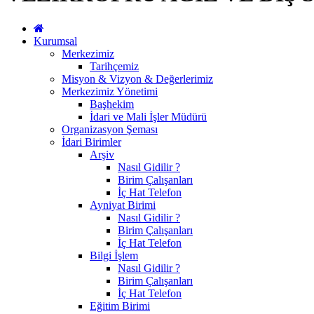
Kurumsal
Merkezimiz
Tarihçemiz
Misyon & Vizyon & Değerlerimiz
Merkezimiz Yönetimi
Başhekim
İdari ve Mali İşler Müdürü
Organizasyon Şeması
İdari Birimler
Arşiv
Nasıl Gidilir ?
Birim Çalışanları
İç Hat Telefon
Ayniyat Birimi
Nasıl Gidilir ?
Birim Çalışanları
İç Hat Telefon
Bilgi İşlem
Nasıl Gidilir ?
Birim Çalışanları
İç Hat Telefon
Eğitim Birimi