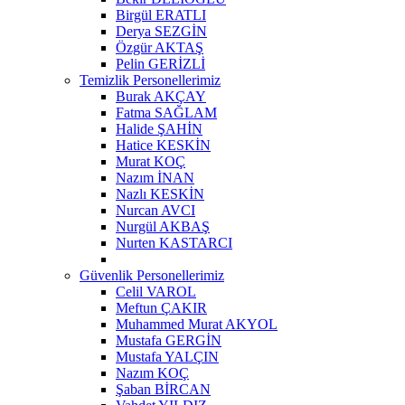
Birgül ERATLI
Derya SEZGİN
Özgür AKTAŞ
Pelin GERİZLİ
Temizlik Personellerimiz
Burak AKÇAY
Fatma SAĞLAM
Halide ŞAHİN
Hatice KESKİN
Murat KOÇ
Nazım İNAN
Nazlı KESKİN
Nurcan AVCI
Nurgül AKBAŞ
Nurten KASTARCI
Güvenlik Personellerimiz
Celil VAROL
Meftun ÇAKIR
Muhammed Murat AKYOL
Mustafa GERGİN
Mustafa YALÇIN
Nazım KOÇ
Şaban BİRCAN